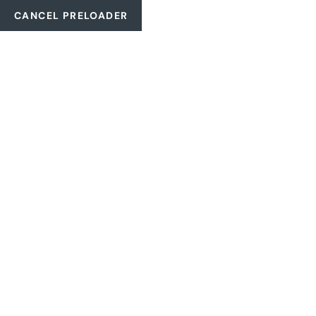
CANCEL PRELOADER
2061 NW 2nd Ave., Boca Raton, 33431. EUA
+1 (561) 718-4588
+1 (954) 536-5728
contact@essentialspausa.com
WETTANBIETER OHNE
AUFWENDIGE
VERIFIZIERUNG:
SCHNELLER ZUGRIFF ZU
SPORTWETTEN