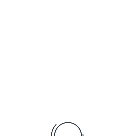
1166-7Gold Casino
(1)
2577
(1)
3164-HiSpins Casino
(1)
3380-BroWinner Casino
(1)
365-casino
(1)
5670-DivaSpin Casino
(1)
7Gold Casino 1200 – 1202
(1)
aberturasaconcagua.com
(1)