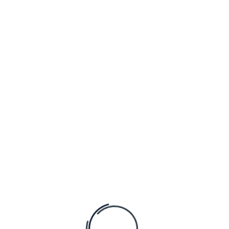
gnés par mise de 10 €
changeables contre des bonus
es
 joueurs de voir leurs progrès facilement.
ur, garantissant que les joueurs reçoivent toujours des