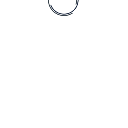
1166-7Gold Casino
(1)
2577
(1)
3164-HiSpins Casino
(1)
3380-BroWinner Casino
(1)
365-casino
(1)
5670-DivaSpin Casino
(1)
7Gold Casino 1200 – 1202
(1)
aberturasaconcagua.com
(1)
abuking-casino1
(1)