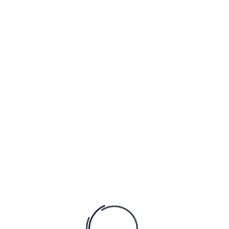
 overstiger 5 mio. kroner
ealere i live
e marked
en om eksklusive præmier
 jackpot spil
96,4%
netværk
96,1%
s og dropvinster & wins
96,5%
97,3%