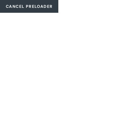
CANCEL PRELOADER
2061 NW 2nd Ave., Boca Raton, 33431. EUA
+1 (561) 718-458
RETROZINO: J
ORIGINELE CA
HOME
UNCATEGORIZED
RETROZINO: JE ULTIE