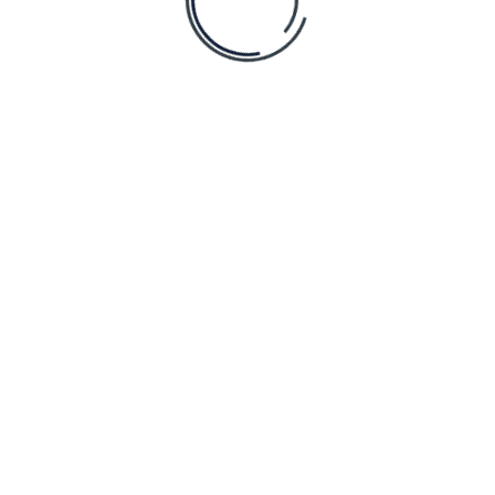
essive Megaways
92-96%
aarheid Voorop
en onder een officiële licentie van de Kansspelautoriteit,
wust gokken. Deze regelgeving waarborgt dat alle
puleerd kunnen worden.
ustrienormen. We gebruiken SSL-encryptie van
vens te beschermen. Regelmatige audits door
an de Random Number Generators en RTP-percentages,
de RTP consistent boven de 96% ligt.
oden
ogelijk verlopen. Daarom ondersteunt het casino een ruim
 voorkeuren en behoeften. Traditionele bankoverschrijvingen