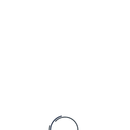
de namen binnen de gaming-industrie. Deze
n tot de recentste releases, vaak gelijktijdig met de
 ondersteunt naadloze gameplay met minimale laadtijden
ays collectie
94-98%
ese Roulette
97-99%
ning Roulette
95-98%