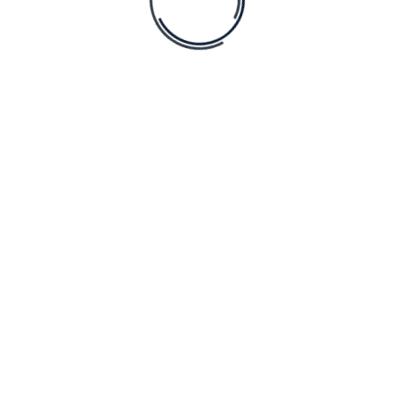
1166-7Gold Casino
(1)
2577
(1)
3164-HiSpins Casino
(1)
3380-BroWinner Casino
(1)
365-casino
(1)
5670-DivaSpin Casino
(1)
7Gold Casino 1200 – 1202
(1)
aberturasaconcagua.com
(1)
abuking-casino1
(1)