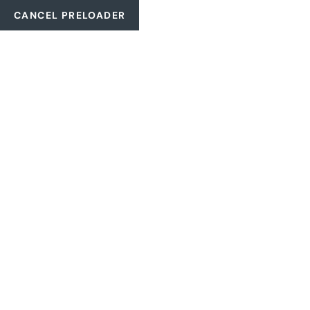
CANCEL PRELOADER
2061 NW 2nd Ave., Boca Raton, 33431. EUA
+1 (561) 718-4588
+1 (954) 536-5728
contact@essentialspausa.com
MEGABLOCK:
REVOLUTIONERANDE
CASINOSPEL MED
TAKTISK
BLOCKBYGGNAD