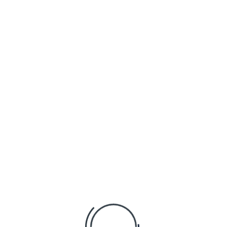
7Gold Casino 1200 – 1202
(1)
aberturasaconcagua.com
(1)
abuking-casino1
(1)
abuking-casino2
(1)
abuking-casino3
(1)
abuking-casino4
(2)
AFKSpin Casino 4790 – 4801
(1)
Amonbet (6)
(1)