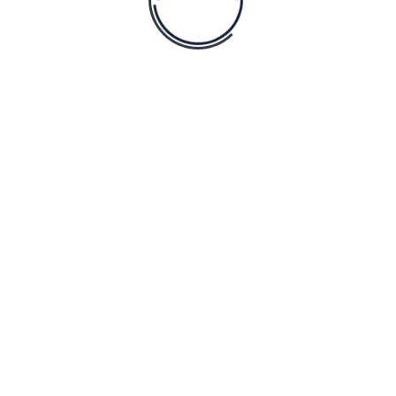
amonbet-slots.nl
(1)
asino-casino
(1)
asino-casino1
(1)
aviator game
(1)
Az1
(1)
Az10
(1)
Az22
(1)
bar-salsa.com
(1)