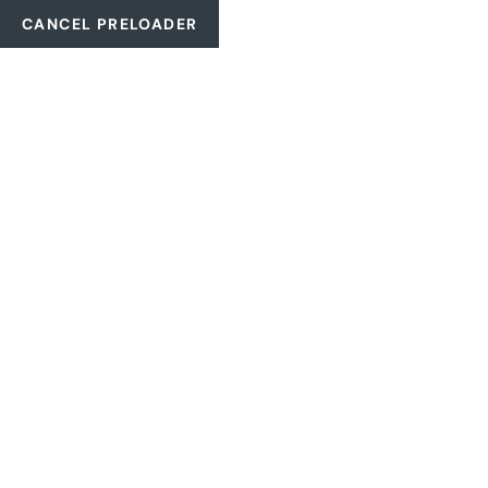
CANCEL PRELOADER
2061 NW 2nd Ave., Boca Raton, 33431. EUA
+1 (561) 718-458
ICE CASINO Σ
ΠΡΟΒΛΉΜΑΤΑ 