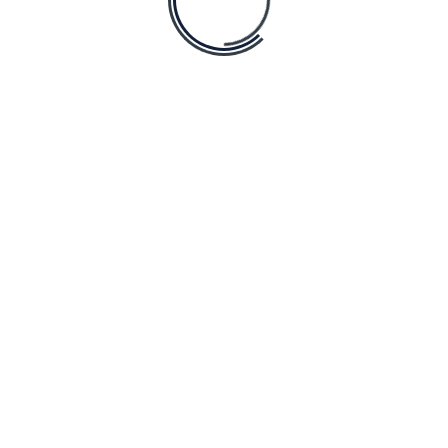
ς, τότε πιθανότατα χρειάζεται αλλαγή στρατηγικής ή έρευνα
σεις μπορείς να σώσεις τον λογαριασμό σου και τα χρήματά
υ προσφέρει το Ice
μένεις
 από τα προβλήματα που ανέφερα παραπάνω. Δεν είναι τέλειο,
 πιο ασφαλή χειρισμό του παιχνιδιού. Παρακάτω θα τα
 τις προσφορές
υσιάζονται οι προσφορές. Τα καλύτερα καζίνο δεν κρύβουν