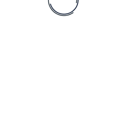
No comments to show.
CATEGORIES
1166-7Gold Casino
(1)
2577
(1)
3164-HiSpins Casino
(1)
3380-BroWinner Casino
(1)
365-casino
(1)
5670-DivaSpin Casino
(1)