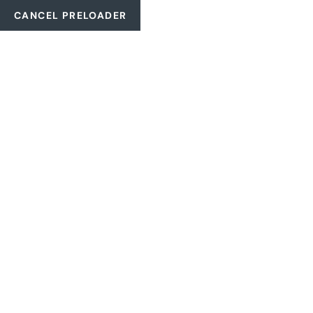
CANCEL PRELOADER
2061 NW 2nd Ave., Boca Raton, 33431. EUA
+1 (561) 718-4588
+1 (954) 536-5728
contact@essentialspausa.com
FLASHBETS DIGITAL
SPIELCASINO:
REVOLUTIONÄRE
SPIELERLEBNIS MITTELS
MODERNSTER