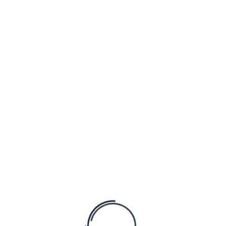
on pour encaissements
ternet, 78% des joueurs estiment la vitesse de
ion d’une plateforme de gaming. Cette information
ons de paiement efficaces.
la option favorite
issements instantanés dû à leur infrastructure technique
e entre fiabilité renforcée et rapidité d’traitement,
certaines périodes limite.
x et une plateforme accessible disponible depuis