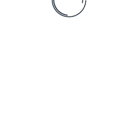
portants et sécurité avancée contre la fraude
posant des décaissements en certaines moments avec
 maximum et liaison idéale avec les portefeuilles financiers
es opérations rapides
te innovante des règlements en internet. Leur essence
tionnels, abaissant grandement les délais de gestion tout
ncaissements en 10-60 instants selon la congestion du
en raison à une technologie de validation plus véloce
c des confirmations en dessous de 3 min
ance d’une monnaie conventionnelle avec la rapidité de la