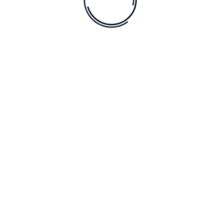
Duel Casino review: exploring the best features and game
offerings
Online gaming made simple: Fast registration and top
slots at Pin Up Casino
Weniger Klicks, mehr Spielspaß – der überraschend
einfache Einstieg bei gempak99 online casino
Test Post Created
Cómo beneficiarte de las promociones en Pinup Casino
en 2026
RECENT COMMENTS