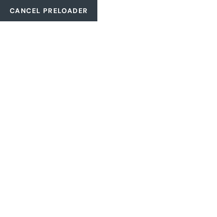
CANCEL PRELOADER
2061 NW 2nd Ave., Boca Raton, 33431. EUA
+1 (561) 718-458
DRAGONIA KAS
TIL UNDERHOL