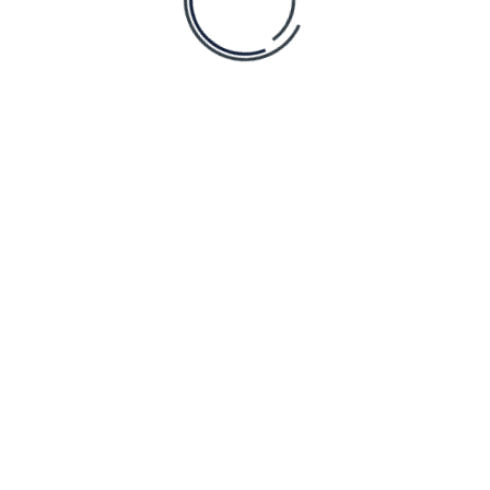
ime og Monopol Live
remiene stadig vokser til noen tar ned
ment, Microgaming, Play’n GO
94-98%
ay Tech
97-99%
ming, Pragmatic Live
96-99 pst
 NetEnt
92-96%
og overføringer