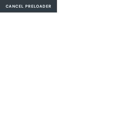
CANCEL PRELOADER
2061 NW 2nd Ave., Boca Raton, 33431. EUA
+1 (561) 718-458
DISFRUTA BAL
DEFINITIVA D