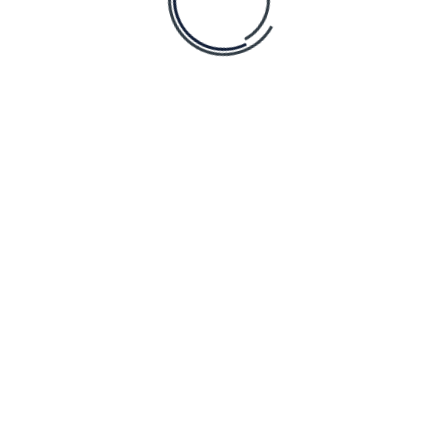
seguido de fracasos pero con techo máximo de 3 rondas
s pasadas y adaptar momentos de retiro según reparto
losos (1.8x-2.2x) y audaces (4x-6x) de acuerdo al impulso
ca del Estímulo
vo de participantes casuales y tácticos avanzados.
ar cada ronda anula la ejecución de decisiones impulsivas
anizada transforma la vivencia casual en procedimiento
tivas y Rendimiento