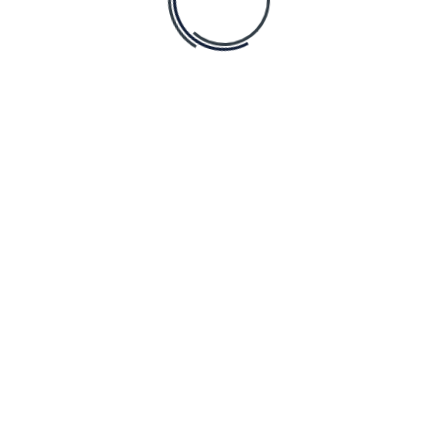
 15% per uge
Ingen forpligtelser
 camouflerede betingelser. Vi mener, at gennemsigtighed
undlæggende for et ægte forhold til platformens kunder.
 tilfælde af at I vælger at spille fri for restriktioner.
g Betalinger
elser, der sikrer dine fortrolige data. Vi understøtter et
orskellige behov og forventninger. Indbetalinger
 før 24 timers forløb efter godkendelse.
 hos danske spillere med øjeblikkelig behandling
lapp med snar approve
elding af betalingsinfo
nde betalingskort accepteret på vores hjemmeside