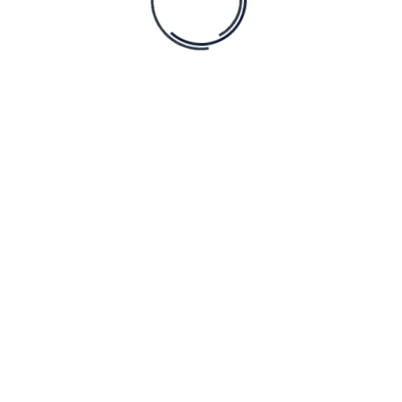
amonbet-slots.nl
(1)
asino-casino
(1)
asino-casino1
(1)
aviator game
(1)
Az1
(1)
Az10
(1)
Az22
(1)
bar-salsa.com
(1)