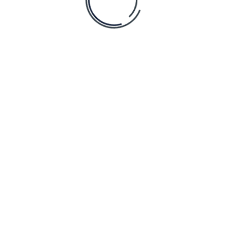
1:3,2 Games
500 Credits
1:47 Spiele
5.000 Credits
1:312 Runden
50.000 Credits
1:8.500 Spiele
Unbegrenzt
bestmögliches
agement. Wir raten zu folgende Ansätze für diverse
Credits pro Drehung mit tiefer Schwankungsauswahl
gere Gewinne