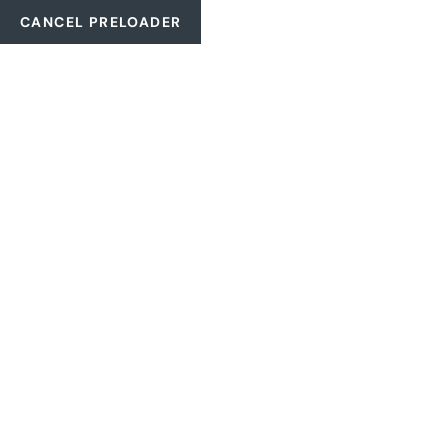
CANCEL PRELOADER
2061 NW 2nd Ave., Boca Raton, 33431. EUA
+1 (561) 718-458
24D SPIN: DIE
CASINOSPIEL 